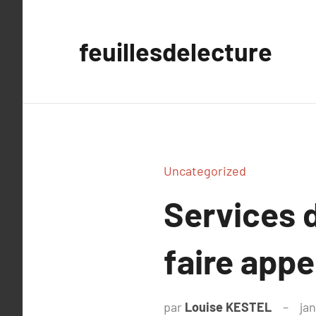
Aller
au
feuillesdelecture
contenu
Uncategorized
Services 
faire appe
par
Louise KESTEL
ja