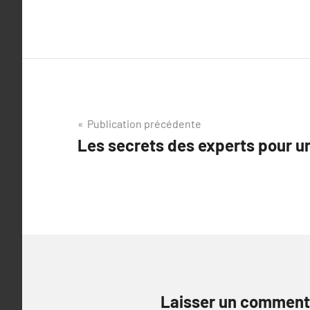
Navigation
Publication précédente
Les secrets des experts pour un
de
l’article
Laisser un comment