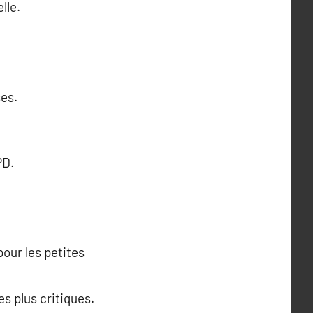
lle.
es.
PD.
our les petites
s plus critiques.