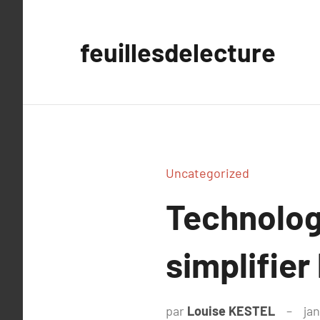
Aller
au
feuillesdelecture
contenu
Uncategorized
Technologi
simplifier
par
Louise KESTEL
jan