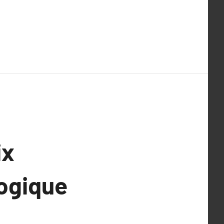
ix
logique