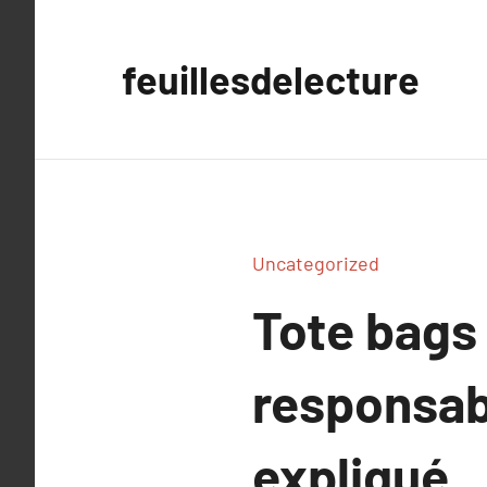
Aller
au
feuillesdelecture
contenu
Uncategorized
Tote bags
responsab
expliqué.