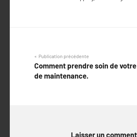
Navigation
Publication précédente
Comment prendre soin de votre 
de
de maintenance.
l’article
Laisser un comment