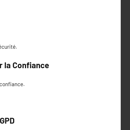
écurité.
r la Confiance
 confiance.
RGPD