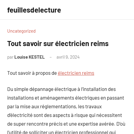
Aller
feuillesdelecture
au
contenu
Uncategorized
Tout savoir sur électricien reims
par
Louise KESTEL
avril 9, 2024
Aucun
commentaire
Tout savoir à propos de
électricien reims
Du simple dépannage électrique à l’installation des
installations et aménagements électriques en passant
par la mise aux réglementations, les travaux
d’électricité sont des aspects à risque qui nécessitent
de super rencontre précis et une expertise avérée. D’où
l’utilité de solliciter un électricien professionnel qui