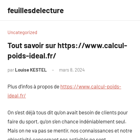
Aller
feuillesdelecture
au
contenu
Uncategorized
Tout savoir sur https://www.calcul-
poids-ideal.fr/
par
Louise KESTEL
mars 8, 2024
Aucun
commentaire
Plus d’infos à propos de
https://www.calcul-poids-
ideal.fr/
On s’est déjà tous dit qu’on avait besoin de clients pour
faire du sport, qu’on s’en chance indéniablement seul.
Mais on ne va pas se mentir, nos connaissances et notre
objectivité concernant nos activités ne sont