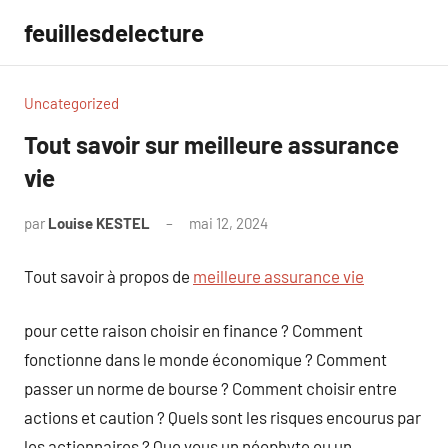
Aller
feuillesdelecture
au
contenu
Uncategorized
Tout savoir sur meilleure assurance
vie
par
Louise KESTEL
mai 12, 2024
Aucun
commentaire
Tout savoir à propos de
meilleure assurance vie
pour cette raison choisir en finance ? Comment
fonctionne dans le monde économique ? Comment
passer un norme de bourse ? Comment choisir entre
actions et caution ? Quels sont les risques encourus par
les actionnaires ? Que vous un néophyte ou un