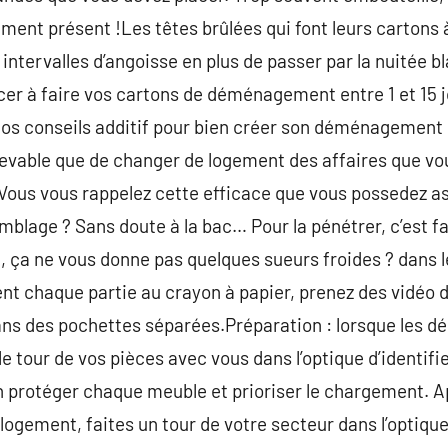
ement présent !Les têtes brûlées qui font leurs cartons à
r intervalles d’angoisse en plus de passer par la nuitée b
er à faire vos cartons de déménagement entre 1 et 15 j
 nos conseils additif pour bien créer son déménagement :
cevable que de changer de logement des affaires que vo
. Vous vous rappelez cette efficace que vous possedez as
mblage ? Sans doute à la bac… Pour la pénétrer, c’est fa
ça ne vous donne pas quelques sueurs froides ? dans le
t chaque partie au crayon à papier, prenez des vidéo d
dans des pochettes séparées.Préparation : lorsque les 
 le tour de vos pièces avec vous dans l’optique d’identifi
ien protéger chaque meuble et prioriser le chargement. Apr
ogement, faites un tour de votre secteur dans l’optique 