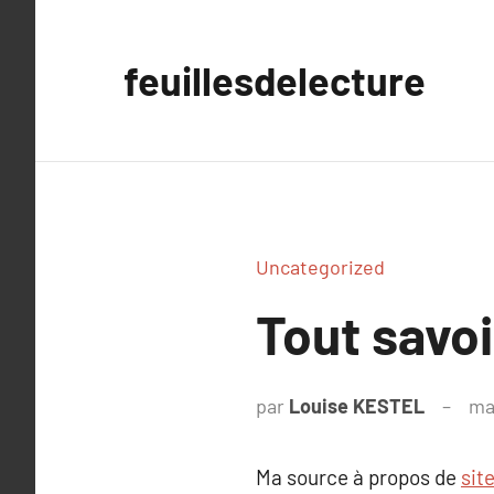
Aller
au
feuillesdelecture
contenu
Uncategorized
Tout savo
par
Louise KESTEL
ma
Ma source à propos de
sit