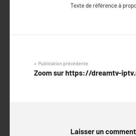
Texte de référence à prop
Navigation
Publication précédente
Zoom sur https://dreamtv-iptv.
de
l’article
Laisser un comment