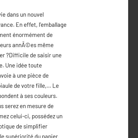
ie dans un nouvel
vance. En effet, l’emballage
itement énormément de
usieurs annÃ©es même
 ?Difficile de saisir une
le. Une idée toute
voie à une pièce de
piaule de votre fille,… Le
pondent à ses couleurs.
ous serez en mesure de
rmez celui-ci, possédez un
ptique de simplifier
le supériorité du papier