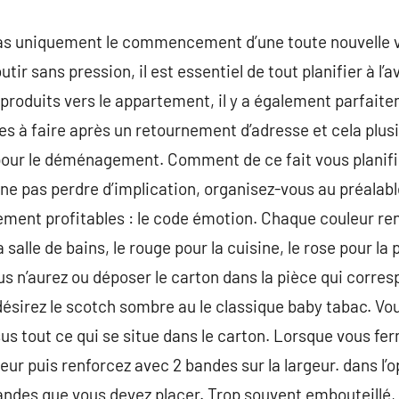
s uniquement le commencement d’une toute nouvelle v
ir sans pression, il est essentiel de tout planifier à l’a
s produits vers le appartement, il y a également parfa
s à faire après un retournement d’adresse et cela pl
our le déménagement. Comment de ce fait vous planifier
e ne pas perdre d’implication, organisez-vous au préalab
ent profitables : le code émotion. Chaque couleur ren
a salle de bains, le rouge pour la cuisine, le rose pour la 
 n’aurez ou déposer le carton dans la pièce qui corres
désirez le scotch sombre au le classique baby tabac. V
us tout ce qui se situe dans le carton. Lorsque vous fe
ur puis renforcez avec 2 bandes sur la largeur. dans l’o
bandes que vous devez placer. Trop souvent embouteillé, 