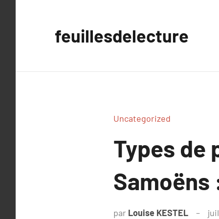
Aller
au
feuillesdelecture
contenu
Uncategorized
Types de p
Samoëns :
par
Louise KESTEL
jui