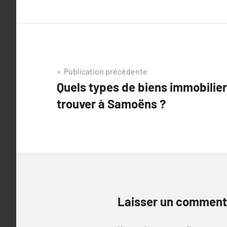
Navigation
Publication précédente
Quels types de biens immobilie
de
trouver à Samoëns ?
l’article
Laisser un comment