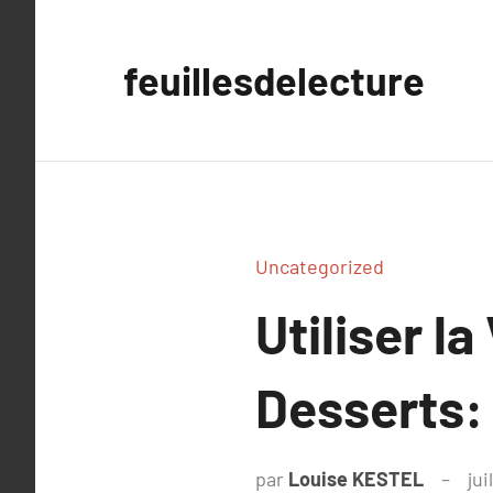
Aller
au
feuillesdelecture
contenu
Uncategorized
Utiliser l
Desserts:
par
Louise KESTEL
jui