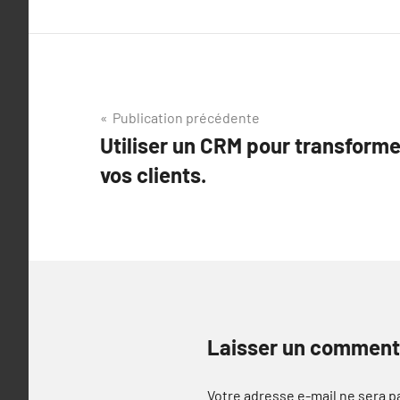
Navigation
Publication précédente
Utiliser un CRM pour transformer
de
vos clients.
l’article
Laisser un comment
Votre adresse e-mail ne sera p