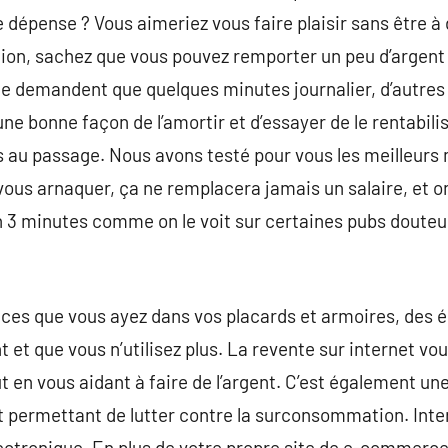
e dépense ? Vous aimeriez vous faire plaisir sans être à
ation, sachez que vous pouvez remporter un peu d’argent 
e demandent que quelques minutes journalier, d’autres u
ne bonne façon de l’amortir et d’essayer de le rentabili
s au passage. Nous avons testé pour vous les meilleur
 vous arnaquer, ça ne remplacera jamais un salaire, et o
n 3 minutes comme on le voit sur certaines pubs doute
nces que vous ayez dans vos placards et armoires, des é
 et que vous n’utilisez plus. La revente sur internet vou
en vous aidant à faire de l’argent. C’est également un
t permettant de lutter contre la surconsommation. Int
ectronique. En plus de votre propre site de e-commerce