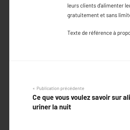
leurs clients d’alimenter 
gratuitement et sans limi
Texte de référence à prop
Navigation
Publication précédente
Ce que vous voulez savoir sur al
de
uriner la nuit
l’article