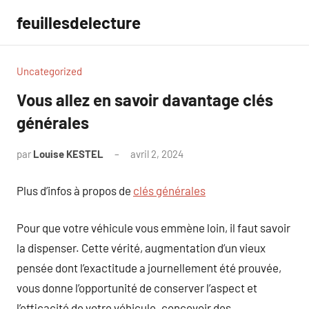
Aller
feuillesdelecture
au
contenu
Uncategorized
Vous allez en savoir davantage clés
générales
par
Louise KESTEL
avril 2, 2024
Aucun
commentaire
Plus d’infos à propos de
clés générales
Pour que votre véhicule vous emmène loin, il faut savoir
la dispenser. Cette vérité, augmentation d’un vieux
pensée dont l’exactitude a journellement été prouvée,
vous donne l’opportunité de conserver l’aspect et
l’efficacité de votre véhicule. concevoir des