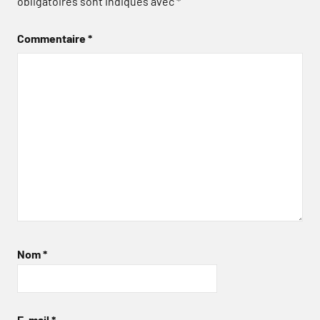
obligatoires sont indiqués avec
*
Commentaire
*
Nom
*
E-mail
*