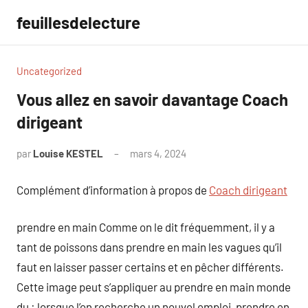
Aller
feuillesdelecture
au
contenu
Uncategorized
Vous allez en savoir davantage Coach
dirigeant
par
Louise KESTEL
mars 4, 2024
Aucun
commentaire
Complément d’information à propos de
Coach dirigeant
prendre en main Comme on le dit fréquemment, il y a
tant de poissons dans prendre en main les vagues qu’il
faut en laisser passer certains et en pêcher différents.
Cette image peut s’appliquer au prendre en main monde
du : lorsque l’on recherche un nouvel emploi, prendre en