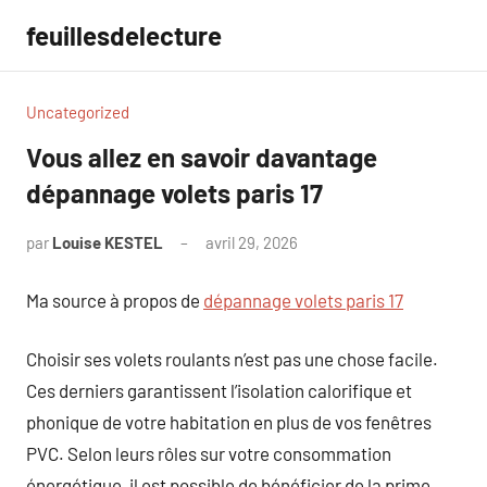
Aller
feuillesdelecture
au
contenu
Uncategorized
Vous allez en savoir davantage
dépannage volets paris 17
par
Louise KESTEL
avril 29, 2026
Aucun
commentaire
Ma source à propos de
dépannage volets paris 17
Choisir ses volets roulants n’est pas une chose facile.
Ces derniers garantissent l’isolation calorifique et
phonique de votre habitation en plus de vos fenêtres
PVC. Selon leurs rôles sur votre consommation
énergétique, il est possible de bénéficier de la prime