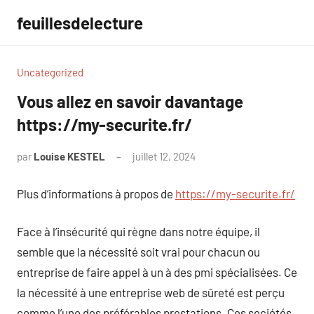
Aller
feuillesdelecture
au
contenu
Uncategorized
Vous allez en savoir davantage
https://my-securite.fr/
par
Louise KESTEL
juillet 12, 2024
Aucun
commentaire
Plus d’informations à propos de
https://my-securite.fr/
Face à l’insécurité qui règne dans notre équipe, il
semble que la nécessité soit vrai pour chacun ou
entreprise de faire appel à un à des pmi spécialisées. Ce
la nécessité à une entreprise web de sûreté est perçu
comme l’une des préférables prestations. Ces sociétés