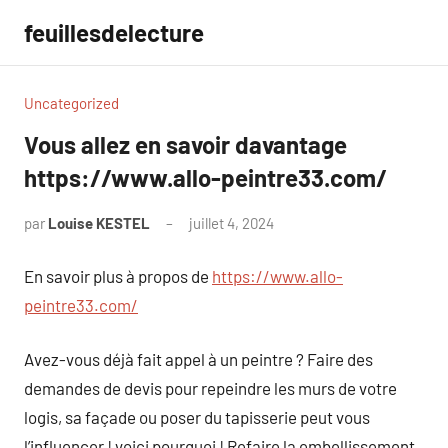
Aller
feuillesdelecture
au
contenu
Uncategorized
Vous allez en savoir davantage
https://www.allo-peintre33.com/
par
Louise KESTEL
juillet 4, 2024
Aucun
commentaire
En savoir plus à propos de
https://www.allo-
peintre33.com/
Avez-vous déjà fait appel à un peintre ? Faire des
demandes de devis pour repeindre les murs de votre
logis, sa façade ou poser du tapisserie peut vous
l’influencer ! voici pourquoi ! Refaire la embellissement