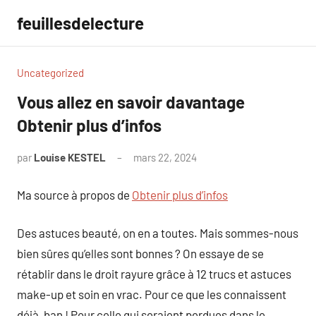
Aller
feuillesdelecture
au
contenu
Uncategorized
Vous allez en savoir davantage
Obtenir plus d’infos
par
Louise KESTEL
mars 22, 2024
Aucun
commentaire
Ma source à propos de
Obtenir plus d’infos
Des astuces beauté, on en a toutes. Mais sommes-nous
bien sûres qu’elles sont bonnes ? On essaye de se
rétablir dans le droit rayure grâce à 12 trucs et astuces
make-up et soin en vrac. Pour ce que les connaissent
déjà, ban ! Pour celle qui seraient perdues dans le