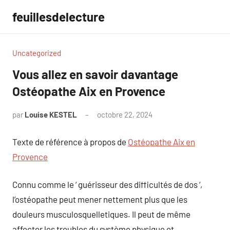
Aller
feuillesdelecture
au
contenu
Uncategorized
Vous allez en savoir davantage
Ostéopathe Aix en Provence
par
Louise KESTEL
octobre 22, 2024
Aucun
commentaire
Texte de référence à propos de
Ostéopathe Aix en
Provence
Connu comme le ‘ guérisseur des difficultés de dos ‘,
l’ostéopathe peut mener nettement plus que les
douleurs musculosquelletiques. Il peut de même
affecter les troubles du système physique et