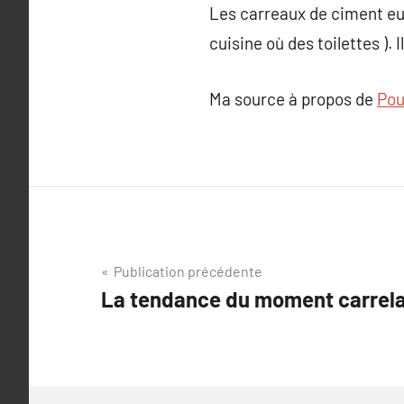
Les carreaux de ciment eux
cuisine où des toilettes ).
Ma source à propos de
Pou
Navigation
Publication précédente
La tendance du moment carrelag
de
l’article