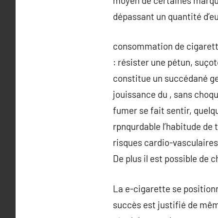
moyen de certaines marque
dépassant un quantité d’eur
consommation de cigarett
: résister une pétun, suçot
constitue un succédané ges
jouissance du , sans choqu
fumer se fait sentir, quel
rpnqurdable l’habitude de t
risques cardio-vasculaire
De plus il est possible de 
La e-cigarette se position
succès est justifié de mêm