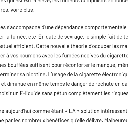
s qui est extra élevé, les fumeurs compulsifs annonc
os, voire plus.
es s’accompagne d’une dépendance comportementale a
er la fumée, etc. En date de sevrage, le simple fait de t
tuel efficient. Cette nouvelle théorie d’occuper les mai
er à vos poumons avec les fumées nocives du cigarettes
ques bouffées suffisent pour réconforter le manque, mêm
erminer sa nicotine. L’usage de la cigarette électronique
s et diminue en même temps le danger de rechute en da
choisir un E-liquide sans pétun complètement les risques
ne aujourd’hui comme étant « LA » solution intéressant
e par les nombreux bénéfices qu’elle délivre. Malheure