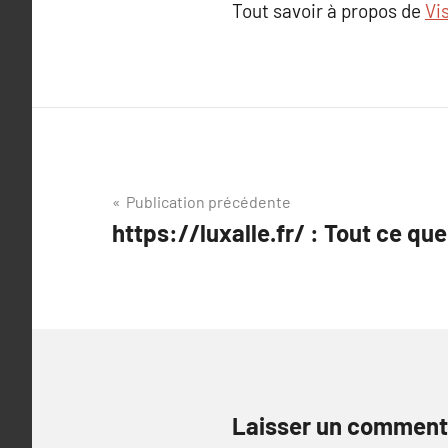
Tout savoir à propos de
Vi
Navigation
Publication précédente
https://luxalle.fr/ : Tout ce qu
de
l’article
Laisser un comment