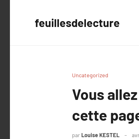
Aller
au
feuillesdelecture
contenu
Uncategorized
Vous allez
cette pag
par
Louise KESTEL
avr