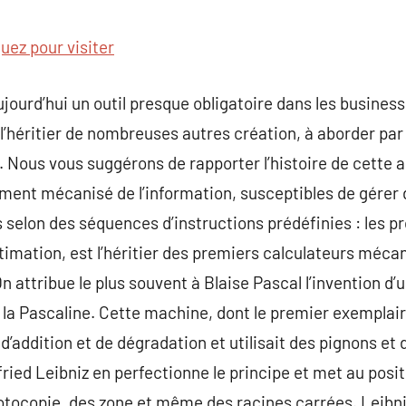
commentaire
quez pour visiter
ujourd’hui un outil presque obligatoire dans les business
t l’héritier de nombreuses autres création, à aborder p
 Nous vous suggérons de rapporter l’histoire de cette a
ement mécanisé de l’information, susceptibles de gérer
 selon des séquences d’instructions prédéfinies : les 
imation, est l’héritier des premiers calculateurs méca
On attribue le plus souvent à Blaise Pascal l’invention d
la Pascaline. Cette machine, dont le premier exemplaire
d’addition et de dégradation et utilisait des pignons et 
tfried Leibniz en perfectionne le principe et met au po
otocopie, des zone et même des racines carrées. Leibniz