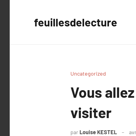
Aller
au
feuillesdelecture
contenu
Uncategorized
Vous allez
visiter
par
Louise KESTEL
avr