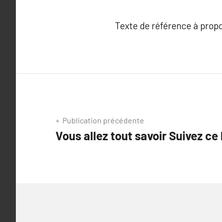
Texte de référence à prop
Navigation
Publication précédente
Vous allez tout savoir Suivez ce 
de
l’article