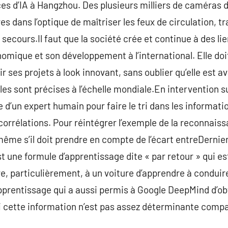
èces d’IA à Hangzhou. Des plusieurs milliers de caméras de
s dans l’optique de maîtriser les feux de circulation, trav
s secours.Il faut que la société crée et continue à des l
mique et son développement à l’international. Elle doi
ir ses projets à look innovant, sans oublier qu’elle est 
es sont précises à l’échelle mondiale.En intervention su
e d’un expert humain pour faire le tri dans les informati
orrélations. Pour réintégrer l’exemple de la reconnaissa
ême s’il doit prendre en compte de l’écart entreDernie
l est une formule d’apprentissage dite « par retour » qui e
, particulièrement, à un voiture d’apprendre à conduire 
apprentissage qui a aussi permis à Google DeepMind d’obt
 si cette information n’est pas assez déterminante compar