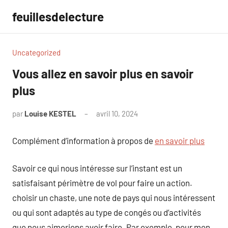
Aller
feuillesdelecture
au
contenu
Uncategorized
Vous allez en savoir plus en savoir
plus
par
Louise KESTEL
avril 10, 2024
Aucun
commentaire
Complément d’information à propos de
en savoir plus
Savoir ce qui nous intéresse sur l’instant est un
satisfaisant périmètre de vol pour faire un action.
choisir un chaste, une note de pays qui nous intéressent
ou qui sont adaptés au type de congés ou d’activités
que nous aimerions avoir faire. Par exemple, pour mon