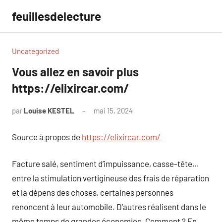
Aller
feuillesdelecture
au
contenu
Uncategorized
Vous allez en savoir plus
https://elixircar.com/
par
Louise KESTEL
mai 15, 2024
Aucun
commentaire
Source à propos de
https://elixircar.com/
Facture salé, sentiment d’impuissance, casse-tête…
entre la stimulation vertigineuse des frais de réparation
et la dépens des choses, certaines personnes
renoncent à leur automobile. D’autres réalisent dans le
même temps de grandes économies. Comment ? En