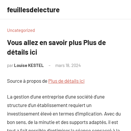
Aller
feuillesdelecture
au
contenu
Uncategorized
Vous allez en savoir plus Plus de
détails ici
par
Louise KESTEL
mars 18, 2024
Aucun
commentaire
Source à propos de
Plus de détails ici
La gestion d’une entreprise d’une société d’une
structure d’un établissement requiert un
investissement élevé en termes d’implication. Avec du
bon sens, de la minutie et des supports adaptés, il est
tout a fait possible d’optimiser la séance consacré à la