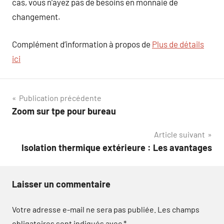
cas, vous n’ayez pas de besoins en monnaie de
changement.
Complément d’information à propos de
Plus de détails
ici
Navigation
Publication précédente
Zoom sur tpe pour bureau
de
Article suivant
l’article
Isolation thermique extérieure : Les avantages
Laisser un commentaire
Votre adresse e-mail ne sera pas publiée.
Les champs
obligatoires sont indiqués avec
*