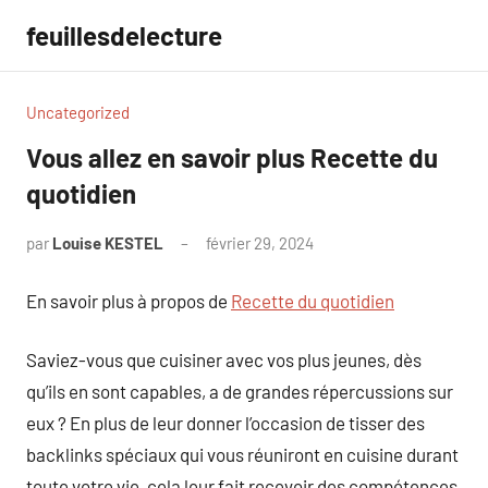
Aller
feuillesdelecture
au
contenu
Uncategorized
Vous allez en savoir plus Recette du
quotidien
par
Louise KESTEL
février 29, 2024
Aucun
commentaire
En savoir plus à propos de
Recette du quotidien
Saviez-vous que cuisiner avec vos plus jeunes, dès
qu’ils en sont capables, a de grandes répercussions sur
eux ? En plus de leur donner l’occasion de tisser des
backlinks spéciaux qui vous réuniront en cuisine durant
toute votre vie, cela leur fait recevoir des compétences