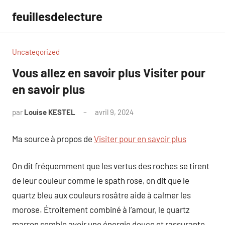
Aller
feuillesdelecture
au
contenu
Uncategorized
Vous allez en savoir plus Visiter pour
en savoir plus
par
Louise KESTEL
avril 9, 2024
Aucun
commentaire
Ma source à propos de
Visiter pour en savoir plus
On dit fréquemment que les vertus des roches se tirent
de leur couleur comme le spath rose, on dit que le
quartz bleu aux couleurs rosâtre aide à calmer les
morose. Étroitement combiné à l’amour, le quartz
marron semble avoir une énergie douce et rassurante