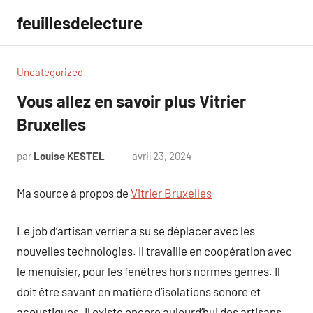
Aller
feuillesdelecture
au
contenu
Uncategorized
Vous allez en savoir plus Vitrier
Bruxelles
par
Louise KESTEL
avril 23, 2024
Aucun
commentaire
Ma source à propos de
Vitrier Bruxelles
Le job d’artisan verrier a su se déplacer avec les
nouvelles technologies. Il travaille en coopération avec
le menuisier, pour les fenêtres hors normes genres. Il
doit être savant en matière d’isolations sonore et
acoustiques. Il existe encore aujourd’hui des artisans