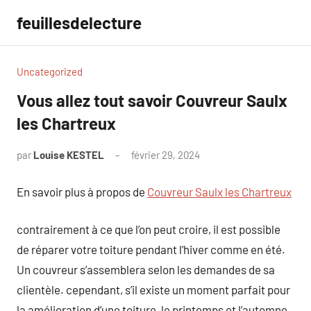
Aller
feuillesdelecture
au
contenu
Uncategorized
Vous allez tout savoir Couvreur Saulx
les Chartreux
par
Louise KESTEL
février 29, 2024
Aucun
commentaire
En savoir plus à propos de
Couvreur Saulx les Chartreux
contrairement à ce que l’on peut croire, il est possible
de réparer votre toiture pendant l’hiver comme en été.
Un couvreur s’assemblera selon les demandes de sa
clientèle. cependant, s’il existe un moment parfait pour
la amélioration d’une toiture, le printemps et l’automne