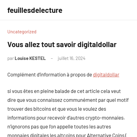
Aller
feuillesdelecture
au
contenu
Uncategorized
Vous allez tout savoir digitaldollar
par
Louise KESTEL
juillet 16, 2024
Aucun
commentaire
Complément d’information à propos de
digitaldollar
si vous êtes en pleine balade de cet article cela veut
dire que vous connaissez communément par quel motif
trouver des bitcoins et que vous le voulez des
informations pour recevoir d’autres crypto-monnaies.
n’ignorons pas que l’on appelle toutes les autres
monnaies digitales les altcoins pour Alternative Coins (