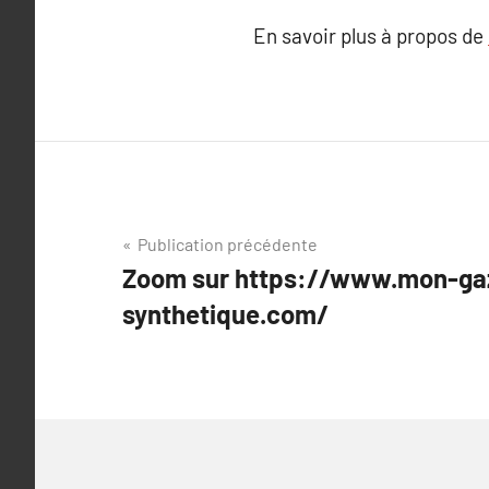
En savoir plus à propos de
Navigation
Publication précédente
Zoom sur https://www.mon-ga
de
synthetique.com/
l’article