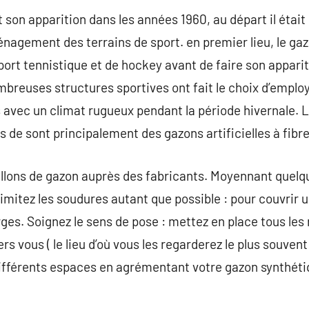
 son apparition dans les années 1960, au départ il était
énagement des terrains de sport. en premier lieu, le ga
port tennistique et de hockey avant de faire son apparit
ombreuses structures sportives ont fait le choix d’empl
vec un climat rugueux pendant la période hivernale. Le
ins de sont principalement des gazons artificielles à fibr
llons de gazon auprès des fabricants. Moyennant quelqu
Limitez les soudures autant que possible : pour couvrir 
rges. Soignez le sens de pose : mettez en place tous le
ers vous ( le lieu d’où vous les regarderez le plus souvent
 différents espaces en agrémentant votre gazon synthéti