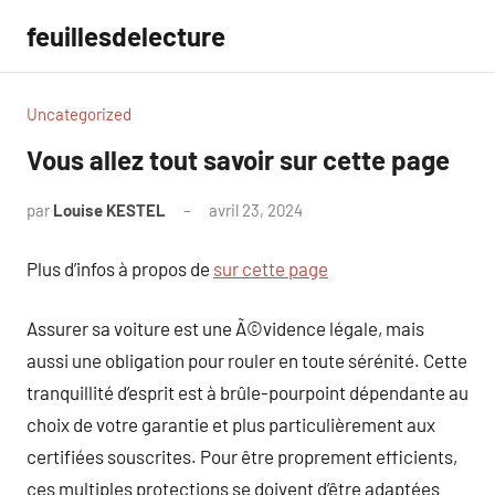
Aller
feuillesdelecture
au
contenu
Uncategorized
Vous allez tout savoir sur cette page
par
Louise KESTEL
avril 23, 2024
Aucun
commentaire
Plus d’infos à propos de
sur cette page
Assurer sa voiture est une Ã©vidence légale, mais
aussi une obligation pour rouler en toute sérénité. Cette
tranquillité d’esprit est à brûle-pourpoint dépendante au
choix de votre garantie et plus particulièrement aux
certifiées souscrites. Pour être proprement efficients,
ces multiples protections se doivent d’être adaptées