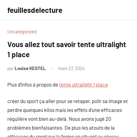
Aller
feuillesdelecture
au
contenu
Uncategorized
Vous allez tout savoir tente ultralight
1 place
par
Louise KESTEL
mars 27, 2024
Aucun
commentaire
Plus d’infos à propos de
tente ultralight 1 place
créer du sport ça aller pour se retaper, polir sa image et
perdre quelques kilos mais les effets d’une efficaces
régulière vont bien au-delà. Nous avons jugé 20
problèmes bienfaisantes. De plus les atouts de la
efficaces du sport sur la forme se situent au niveau