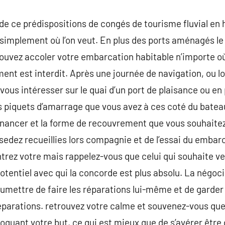
 de ce prédispositions de congés de tourisme fluvial en 
r simplement où l’on veut. En plus des ports aménagés le
pouvez accoler votre embarcation habitable n’importe où
ment est interdit. Après une journée de navigation, ou l
vous intéresser sur le quai d’un port de plaisance ou en 
es piquets d’amarrage que vous avez à ces coté du bate
financer et la forme de recouvrement que vous souhaitez,
edez recueillies lors compagnie et de l’essai du embar
ntrez votre mais rappelez-vous que celui qui souhaite ve
otentiel avec qui la concorde est plus absolu. La négoci
umettre de faire les réparations lui-même et de garder
réparations. retrouvez votre calme et souvenez-vous qu
oquant votre but, ce qui est mieux que de s’avérer être 