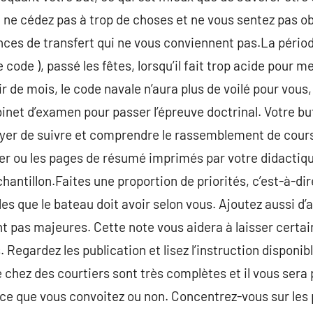
s, ne cédez pas à trop de choses et ne vous sentez pas o
nces de transfert qui ne vous conviennent pas.La périod
e code ), passé les fêtes, lorsqu’il fait trop acide pour m
de mois, le code navale n’aura plus de voilé pour vous, 
inet d’examen pour passer l’épreuve doctrinal. Votre but, 
ssayer de suivre et comprendre le rassemblement de co
hier ou les pages de résumé imprimés par votre didactiq
hantillon.Faites une proportion de priorités, c’est-à-di
es que le bateau doit avoir selon vous. Ajoutez aussi d’
t pas majeures. Cette note vous aidera à laisser certain
 Regardez les publication et lisez l’instruction disponib
chez des courtiers sont très complètes et il vous sera po
ce que vous convoitez ou non. Concentrez-vous sur les 