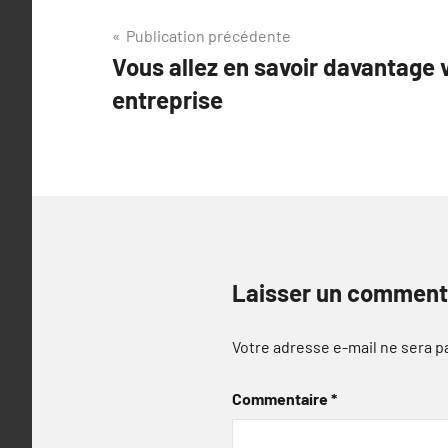
Navigation
Publication précédente
Vous allez en savoir davantage v
de
entreprise
l’article
Laisser un comment
Votre adresse e-mail ne sera p
Commentaire
*