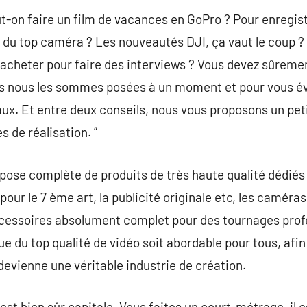
eut-on faire un film de vacances en GoPro ? Pour enregis
est du top caméra ? Les nouveautés DJI, ça vaut le coup 
 acheter pour faire des interviews ? Vous devez sûreme
us nous les sommes posées à un moment et pour vous év
ux. Et entre deux conseils, nous vous proposons un pet
s de réalisation. ”
 complète de produits de très haute qualité dédiés à 
our le 7 ème art, la publicité originale etc, les camér
ccessoires absolument complet pour des tournages pro
e du top qualité de vidéo soit abordable pour tous, afin 
devienne une véritable industrie de création.
est bien sûr capitale. Vous faites un court-métrage, il 