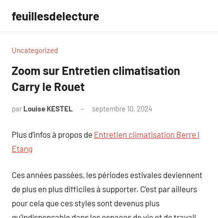
Aller
feuillesdelecture
au
contenu
Uncategorized
Zoom sur Entretien climatisation
Carry le Rouet
par
Louise KESTEL
septembre 10, 2024
Aucun
commentaire
Plus d’infos à propos de
Entretien climatisation Berre l
Etang
Ces années passées, les périodes estivales deviennent
de plus en plus difficiles à supporter. C’est par ailleurs
pour cela que ces styles sont devenus plus
qu’indispensable dans les espaces de vie et de travail.