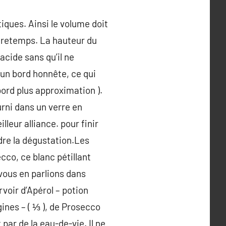
iques. Ainsi le volume doit
tretemps. La hauteur du
 acide sans qu’il ne
 un bord honnête, ce qui
bord plus approximation ).
ourni dans un verre en
lleur alliance. pour finir
dre la dégustation.Les
co, ce blanc pétillant
 vous en parlions dans
rvoir d’Apérol – potion
ines – ( ⅓ ), de Prosecco
ar de la eau-de-vie. Il ne