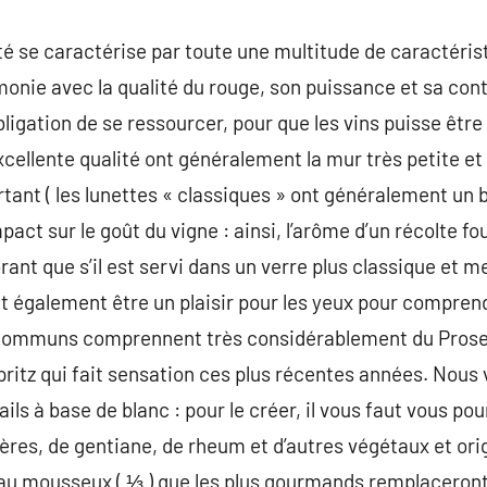
té se caractérise par toute une multitude de caractérist
nie avec la qualité du rouge, son puissance et sa con
obligation de se ressourcer, pour que les vins puisse être
cellente qualité ont généralement la mur très petite et
tant ( les lunettes « classiques » ont généralement un 
mpact sur le goût du vigne : ainsi, l’arôme d’un récolte f
rant que s’il est servi dans un verre plus classique et mei
t également être un plaisir pour les yeux pour compren
us communs comprennent très considérablement du Prosec
Spritz qui fait sensation ces plus récentes années. Nous
ils à base de blanc : pour le créer, il vous faut vous pou
ères, de gentiane, de rheum et d’autres végétaux et orig
eau mousseux ( ⅓ ) que les plus gourmands remplaceront p