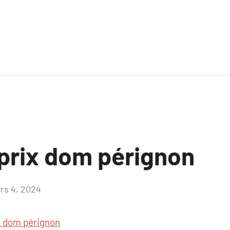
prix dom pérignon
rs 4, 2024
Aucun
commentaire
x dom pérignon