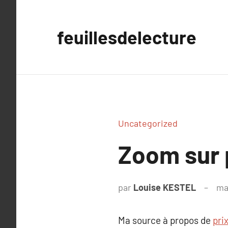
Aller
au
feuillesdelecture
contenu
Uncategorized
Zoom sur 
par
Louise KESTEL
ma
Ma source à propos de
pri