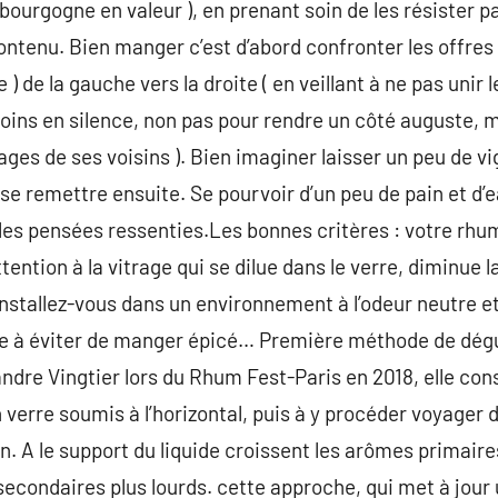
bourgogne en valeur ), en prenant soin de les résister pa
ontenu. Bien manger c’est d’abord confronter les offres !
 de la gauche vers la droite ( en veillant à ne pas unir l
moins en silence, non pas pour rendre un côté auguste, m
ages de ses voisins ). Bien imaginer laisser un peu de 
e se remettre ensuite. Se pourvoir d’un peu de pain et d’
 les pensées ressenties.Les bonnes critères : votre rhum
ention à la vitrage qui se dilue dans le verre, diminue 
Installez-vous dans un environnement à l’odeur neutre et 
e à éviter de manger épicé… Première méthode de dégu
xandre Vingtier lors du Rhum Fest-Paris en 2018, elle co
 verre soumis à l’horizontal, puis à y procéder voyager d
. A le support du liquide croissent les arômes primaires
secondaires plus lourds. cette approche, qui met à jour