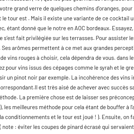
r votre grand verre de quelques chemins d’oranges, pour
 le tour est . Mais il existe une variante de ce cocktail 
ec, étant donné que le notre en AOC bordeaux. Essayez, 
 s’est fait privilégiée sur les terrasses. Pour assister le
lle. Ses arômes permettent à ce met aux grandes percepti
 de vins rouges à choisir, cela dépendra de vous. dans le
ez pour vins issus des cépages comme le syrah et le gr
sir un pinot noir par exemple. La incohérence des vins 
 correspondant.Il est très aisé de achever avec succès s
méthode. La première chose est de laisser ses préconce
, les meilleures méthode pour cela étant de bouffer à l’a
a conditionnements et le tour est joué ! ). Ensuite, on fai
( note : éviter les coupes de pinard écrasé qui servaien