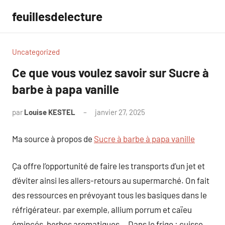
Aller
feuillesdelecture
au
contenu
Uncategorized
Ce que vous voulez savoir sur Sucre à
barbe à papa vanille
par
Louise KESTEL
janvier 27, 2025
Aucun
commentaire
Ma source à propos de
Sucre à barbe à papa vanille
Ça offre l’opportunité de faire les transports d’un jet et
d’éviter ainsi les allers-retours au supermarché. On fait
des ressources en prévoyant tous les basiques dans le
réfrigérateur. par exemple, allium porrum et caïeu
émincés, herbes aromatiques… Dans le frigo : cuisse,