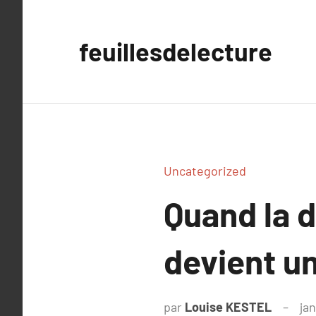
Aller
au
feuillesdelecture
contenu
Uncategorized
Quand la d
devient un
par
Louise KESTEL
ja