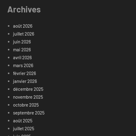
Archives
août 2026
juillet 2026
juin 2026
mai 2026
avril 2026
mars 2026
février 2026
janvier 2026
décembre 2025
novembre 2025
octobre 2025
septembre 2025
août 2025
juillet 2025