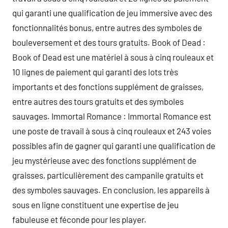
qui garanti une qualification de jeu immersive avec des
fonctionnalités bonus, entre autres des symboles de
bouleversement et des tours gratuits. Book of Dead :
Book of Dead est une matériel à sous à cinq rouleaux et
10 lignes de paiement qui garanti des lots très
importants et des fonctions supplément de graisses,
entre autres des tours gratuits et des symboles
sauvages. Immortal Romance : Immortal Romance est
une poste de travail à sous à cinq rouleaux et 243 voies
possibles afin de gagner qui garanti une qualification de
jeu mystérieuse avec des fonctions supplément de
graisses, particulièrement des campanile gratuits et
des symboles sauvages. En conclusion, les appareils à
sous en ligne constituent une expertise de jeu
fabuleuse et féconde pour les player.