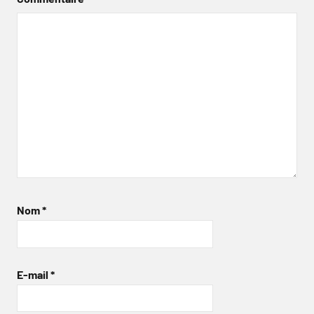
Nom
*
E-mail
*