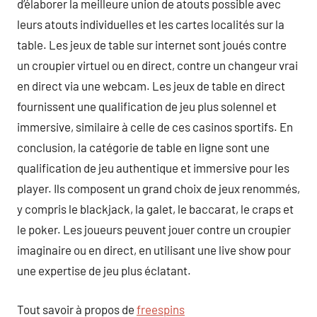
d’élaborer la meilleure union de atouts possible avec
leurs atouts individuelles et les cartes localités sur la
table. Les jeux de table sur internet sont joués contre
un croupier virtuel ou en direct, contre un changeur vrai
en direct via une webcam. Les jeux de table en direct
fournissent une qualification de jeu plus solennel et
immersive, similaire à celle de ces casinos sportifs. En
conclusion, la catégorie de table en ligne sont une
qualification de jeu authentique et immersive pour les
player. Ils composent un grand choix de jeux renommés,
y compris le blackjack, la galet, le baccarat, le craps et
le poker. Les joueurs peuvent jouer contre un croupier
imaginaire ou en direct, en utilisant une live show pour
une expertise de jeu plus éclatant.
Tout savoir à propos de
freespins