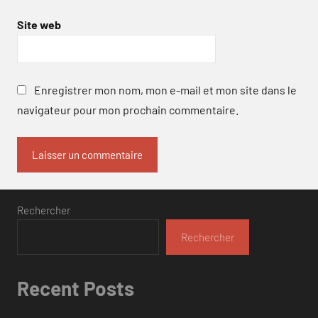
Site web
Enregistrer mon nom, mon e-mail et mon site dans le
navigateur pour mon prochain commentaire.
Rechercher
Rechercher
Recent Posts