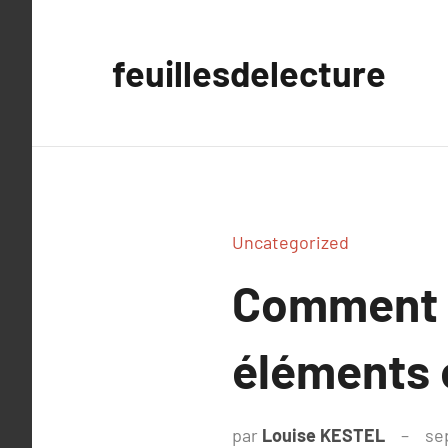
Aller
au
feuillesdelecture
contenu
Uncategorized
Comment ch
éléments e
par
Louise KESTEL
se