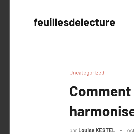
Aller
au
feuillesdelecture
contenu
Uncategorized
Comment c
harmoniser
par
Louise KESTEL
oc