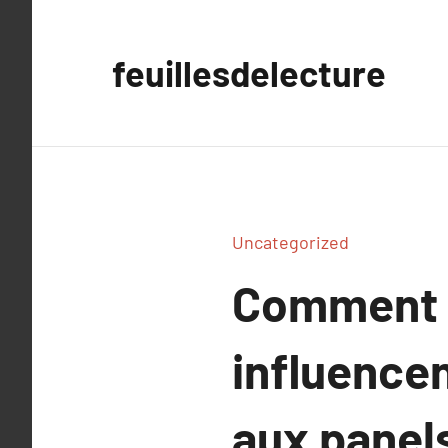
Aller
au
feuillesdelecture
contenu
Uncategorized
Comment 
influencen
aux pane