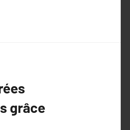
rées
es grâce