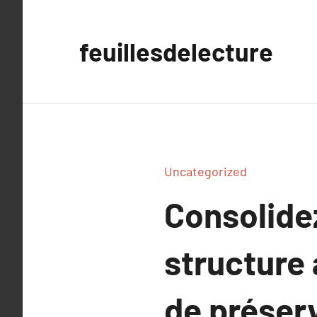
Aller
au
feuillesdelecture
contenu
Uncategorized
Consolidez
structure 
de préser