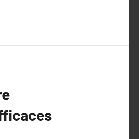
re
fficaces