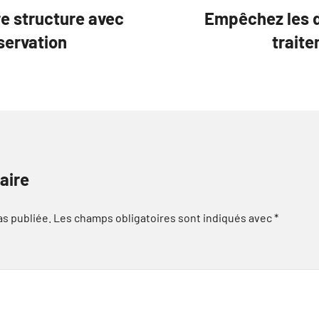
re structure avec
Empêchez les 
servation
traite
aire
as publiée.
Les champs obligatoires sont indiqués avec
*