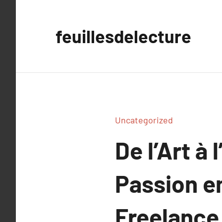
Aller
au
feuillesdelecture
contenu
Uncategorized
De l’Art à
Passion en
Freelance