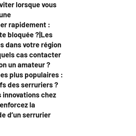
viter lorsque vous
 une
ier rapidement :
te bloquée ?|Les
s dans votre région
quels cas contacter
non un amateur ?
les plus populaires :
ifs des serruriers ?
s innovations chez
Renforcez la
de d’un serrurier