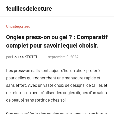
Aller
feuillesdelecture
au
contenu
Uncategorized
Ongles press-on ou gel ? : Comparatif
complet pour savoir lequel choisir.
par
Louise KESTEL
septembre 9, 2024
Aucun
commentaire
Les press-on nails sont aujourd’hui un choix préféré
pour celles qui recherchent une manucure rapide et
sans effort. Avec un vaste choix de designs, de tailles et
de teintes, on peut réaliser des ongles dignes d’un salon
de beauté sans sortir de chez soi.
Que vous préfériez les ongles courts, longs, ou en forme