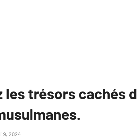
 les trésors cachés 
s musulmanes.
i 9, 2024
Aucun