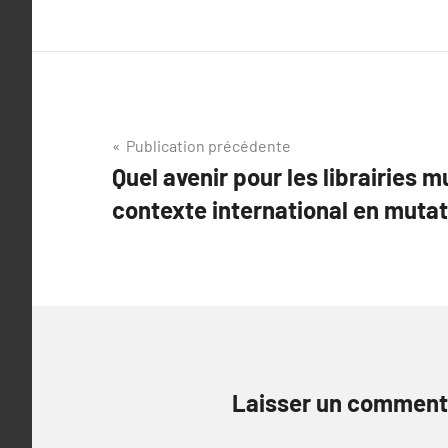
Navigation
Publication précédente
Quel avenir pour les librairies
de
contexte international en muta
l’article
Laisser un comment