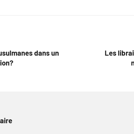
 musulmanes dans un
Les libra
tion?
aire