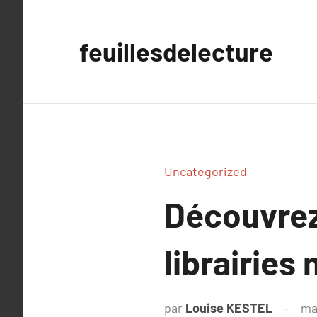
Aller
au
feuillesdelecture
contenu
Uncategorized
Découvrez
librairie
par
Louise KESTEL
ma